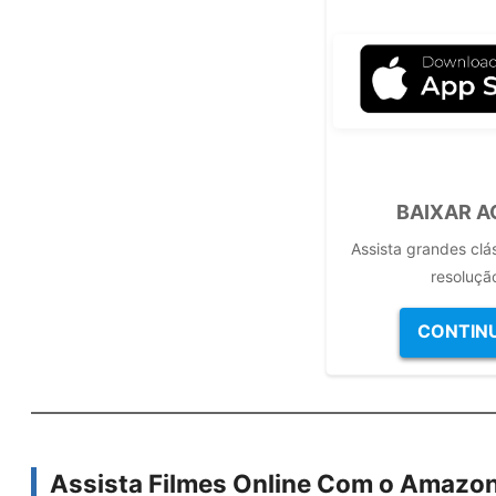
BAIXAR 
Assista grandes clá
resoluçã
CONTIN
Assista Filmes Online Com o Amazon 