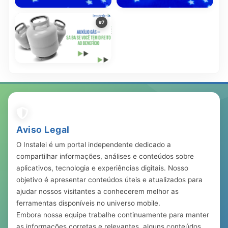
Descubra Como os
Descubra quais benefícios
#7
Programas do Governo
sociais o brasileiro pode
Podem Transformar a Sua
receber
678.150
20 mar, 2023
378.424
22 set, 2022
Vida!
Auxílio Gás – Saiba se você
tem direito ao benefício
283.113
23 ago, 2023
Aviso Legal
O Instalei é um portal independente dedicado a
compartilhar informações, análises e conteúdos sobre
aplicativos, tecnologia e experiências digitais. Nosso
objetivo é apresentar conteúdos úteis e atualizados para
ajudar nossos visitantes a conhecerem melhor as
ferramentas disponíveis no universo mobile.
Embora nossa equipe trabalhe continuamente para manter
as informações corretas e relevantes, alguns conteúdos