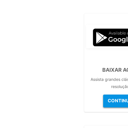
BAIXAR 
Assista grandes clá
resoluçã
CONTIN