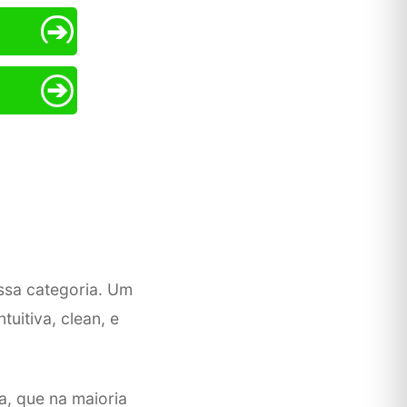
➔
➔
ssa categoria. Um
uitiva, clean, e
a, que na maioria