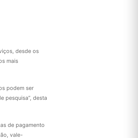
viços, desde os
os mais
ços podem ser
de pesquisa”, desta
rmas de pagamento
ão, vale-