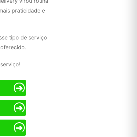
livery virou rotina
mais praticidade e
se tipo de serviço
oferecido.
serviço!
➔
➔
➔