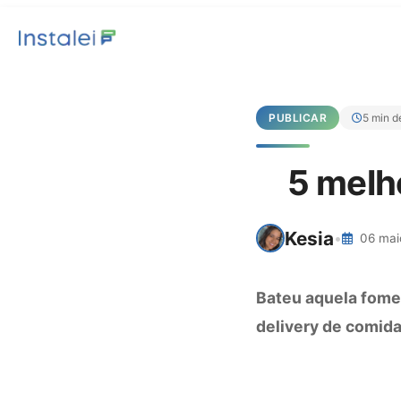
PUBLICAR
5 min de
5 melh
Kesia
•
06 mai
Bateu aquela fome
delivery de comida