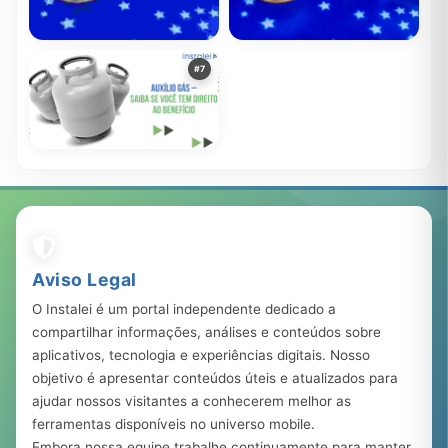
Descubra Como os
Descubra quais benefícios
#7
Programas do Governo
sociais o brasileiro pode
Podem Transformar a Sua
receber
678.161
20 mar, 2023
378.430
22 set, 2022
Vida!
Auxílio Gás – Saiba se você
tem direito ao benefício
283.120
23 ago, 2023
Aviso Legal
O Instalei é um portal independente dedicado a
compartilhar informações, análises e conteúdos sobre
aplicativos, tecnologia e experiências digitais. Nosso
objetivo é apresentar conteúdos úteis e atualizados para
ajudar nossos visitantes a conhecerem melhor as
ferramentas disponíveis no universo mobile.
Embora nossa equipe trabalhe continuamente para manter