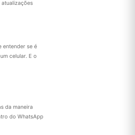
atualizações
e entender se é
m celular. E o
as da maneira
entro do WhatsApp