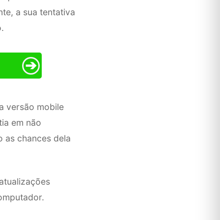
te, a sua tentativa
.
➔
a versão mobile
tia em não
o as chances dela
atualizações
computador.