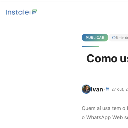
PUBLICAR
6 min de
Como us
Ivan
•
27 out, 
Quem aí usa tem o 
o WhatsApp Web sem