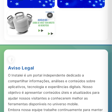
Descubra Como os
Descubra quais benefícios
#7
Programas do Governo
sociais o brasileiro pode
Podem Transformar a Sua
receber
678.150
20 mar, 2023
378.425
22 set, 2022
Vida!
Auxílio Gás – Saiba se você
tem direito ao benefício
283.113
23 ago, 2023
Aviso Legal
O Instalei é um portal independente dedicado a
compartilhar informações, análises e conteúdos sobre
aplicativos, tecnologia e experiências digitais. Nosso
objetivo é apresentar conteúdos úteis e atualizados para
ajudar nossos visitantes a conhecerem melhor as
ferramentas disponíveis no universo mobile.
Embora nossa equipe trabalhe continuamente para manter