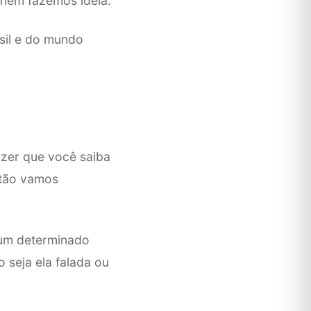
 nem fazemos ideia.
sil e do mundo
izer que você saiba
ntão vamos
e um determinado
 seja ela falada ou