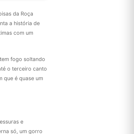
oisas da Roça
ta a história de
ntimas com um
 tem fogo soltando
até o terceiro canto
om que é quase um
vessuras e
erna só, um gorro