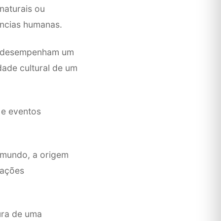
naturais ou
ências humanas.
 e desempenham um
dade cultural de um
 e eventos
 mundo, a origem
lações
tura de uma