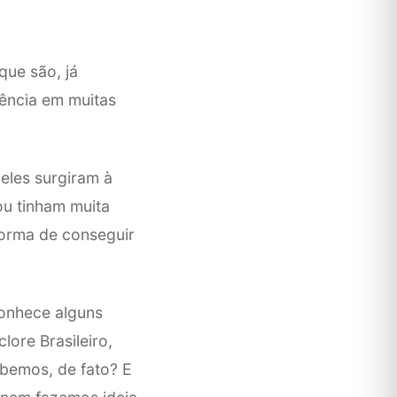
que são, já
uência em muitas
eles surgiram à
ou tinham muita
 forma de conseguir
conhece alguns
lore Brasileiro,
abemos, de fato? E