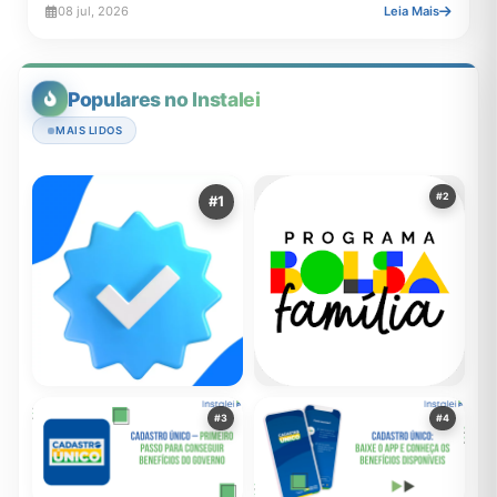
08 jul, 2026
Leia Mais
Populares no Instalei
MAIS LIDOS
#2
#1
Um Guia Sobre o Aplicativo
RECOMENDADOR
#3
#4
do Bolsa Família
Aplicativos do
1.097.463
20 mar, 2023
governo: 4 formas
de acessar seus
01 nov,
2.089.645