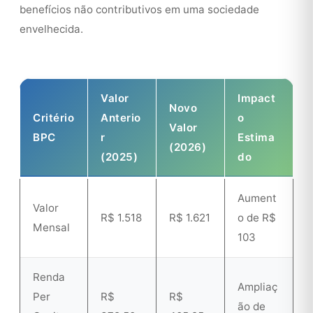
benefícios não contributivos em uma sociedade
envelhecida.
Valor
Impact
Novo
Critério
Anterio
o
Valor
BPC
r
Estima
(2026)
(2025)
do
Aument
Valor
R$ 1.518
R$ 1.621
o de R$
Mensal
103
Renda
Ampliaç
Per
R$
R$
ão de