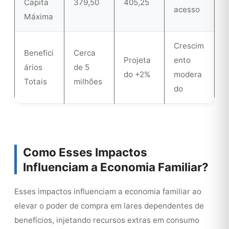
Capita
379,50
405,25
acesso
Máxima
Crescim
Benefici
Cerca
Projeta
ento
ários
de 5
do +2%
modera
Totais
milhões
do
Como Esses Impactos
Influenciam a Economia Familiar?
Esses impactos influenciam a economia familiar ao
elevar o poder de compra em lares dependentes de
benefícios, injetando recursos extras em consumo