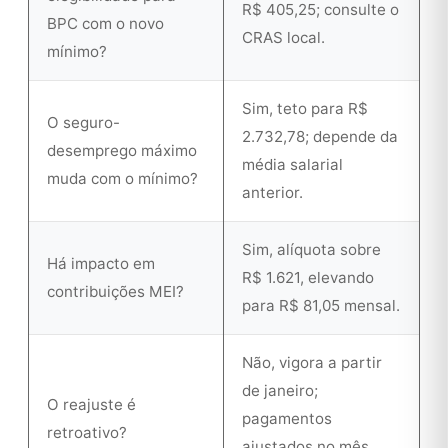
R$ 405,25; consulte o
BPC com o novo
CRAS local.
mínimo?
Sim, teto para R$
O seguro-
2.732,78; depende da
desemprego máximo
média salarial
muda com o mínimo?
anterior.
Sim, alíquota sobre
Há impacto em
R$ 1.621, elevando
contribuições MEI?
para R$ 81,05 mensal.
Não, vigora a partir
de janeiro;
O reajuste é
pagamentos
retroativo?
ajustados no mês