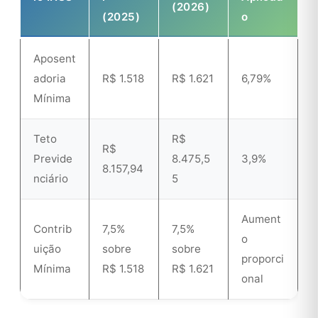
(2026)
(2025)
o
Aposent
adoria
R$ 1.518
R$ 1.621
6,79%
Mínima
Teto
R$
R$
Previde
8.475,5
3,9%
8.157,94
nciário
5
Aument
Contrib
7,5%
7,5%
o
uição
sobre
sobre
proporci
Mínima
R$ 1.518
R$ 1.621
onal