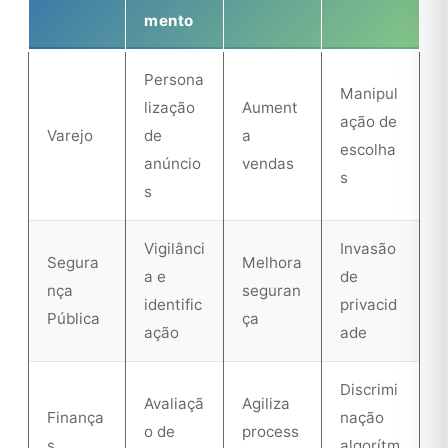
mento
Persona
Manipul
lização
Aument
ação de
Varejo
de
a
escolha
anúncio
vendas
s
s
Vigilânci
Invasão
Segura
Melhora
a e
de
nça
seguran
identific
privacid
Pública
ça
ação
ade
Discrimi
Avaliaçã
Agiliza
Finança
nação
o de
process
s
algorítm