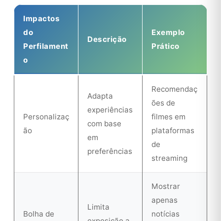
Impactos
do
Exemplo
Descrição
Perfilament
Prático
o
Recomendaç
Adapta
ões de
experiências
Personalizaç
filmes em
com base
ão
plataformas
em
de
preferências
streaming
Mostrar
apenas
Limita
Bolha de
notícias
exposição a