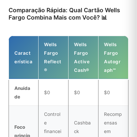
Comparação Rápida: Qual Cartão Wells
Fargo Combina Mais com Você? 📊
Wells
Wells
Wells
Caract
Fargo
Fargo
Fargo
erística
Reflect
Active
Autogr
®
Cash®
aph℠
Anuida
$0
$0
$0
de
Control
Recomp
e
Cashba
ensas
Foco
financei
ck
em
princip