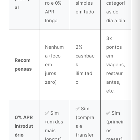
ro e 0%
simples
categori
al
APR
em tudo
as do
longo
dia a dia
3x
Nenhum
2%
pontos
a (foco
cashbac
em
Recom
em
k
viagens,
pensas
juros
ilimitad
restaur
zero)
o
antes,
etc.
✅ Sim
✅ Sim
✅ Sim
0% APR
(compra
(um dos
(primeir
introdut
s e
mais
os
ório
transfer
longos)
meses)