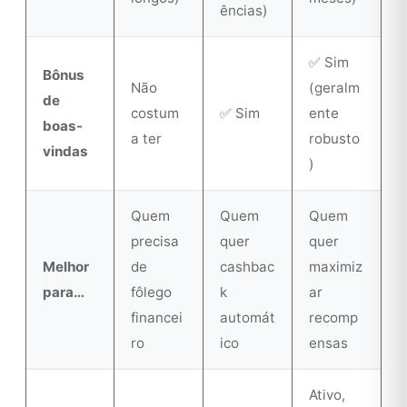
ências)
✅ Sim
Bônus
Não
(geralm
de
costum
✅ Sim
ente
boas-
a ter
robusto
vindas
)
Quem
Quem
Quem
precisa
quer
quer
Melhor
de
cashbac
maximiz
para…
fôlego
k
ar
financei
automát
recomp
ro
ico
ensas
Ativo,