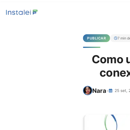
PUBLICAR
7 min de
Como us
conex
Nara
•
25 set,