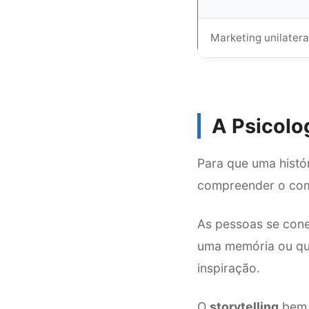
Marketing unilatera
A Psicolog
Para que uma histó
compreender o co
As pessoas se cone
uma memória ou que
inspiração.
O
storytelling
bem c