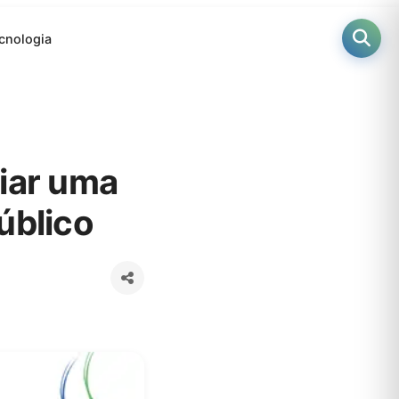
cnologia
riar uma
úblico