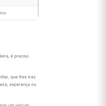
lico
eira, é preciso
iar, que lhes traz
teza, esperança ou
erar um vínculo