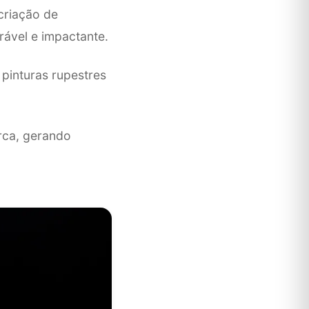
 criação de
rável e impactante.
pinturas rupestres
rca, gerando