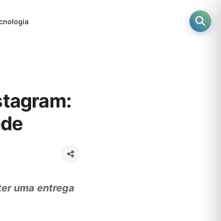
cnologia
stagram:
ede
 ter uma entrega