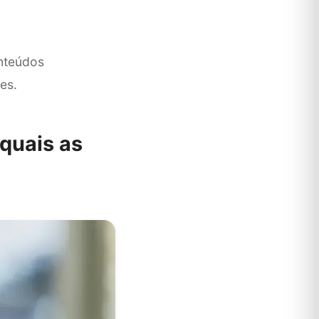
onteúdos
es.
 quais as