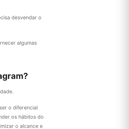
ecisa desvendar o
fornecer algumas
tagram?
idade.
er o diferencial
der os hábitos do
mizar o alcance e