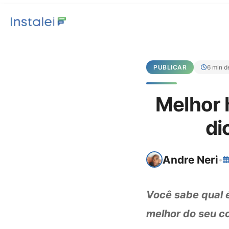
PUBLICAR
6 min de
Melhor 
di
Andre Neri
•
Você sabe qual é
melhor do seu co