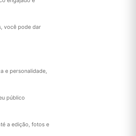
ico engajado e
s, você pode dar
a e personalidade,
eu público
é a edição, fotos e