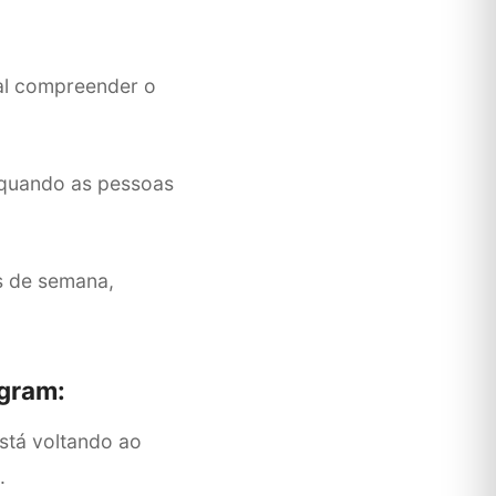
tal compreender o
, quando as pessoas
s de semana,
agram:
stá voltando ao
s.