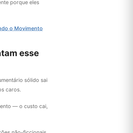
nte porque eles
endo o Movimento
ntam esse
entário sólido sai
os caros.
ento — o custo cai,
ões não-ficcionais.