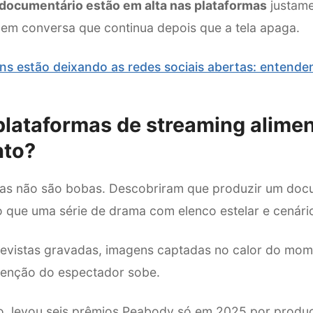
 documentário estão em alta nas plataformas
justame
 em conversa que continua depois que a tela apaga.
ns estão deixando as redes sociais abertas: entend
lataformas de streaming alime
nto?
s não são bobas. Descobriram que produzir um docum
 que uma série de drama com elenco estelar e cenári
trevistas gravadas, imagens captadas no calor do mom
tenção do espectador sobe.
lo, levou seis prêmios Peabody só em 2025 por produç