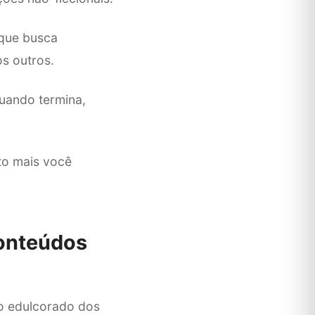
 que busca
s outros.
uando termina,
to mais você
conteúdos
mo edulcorado dos