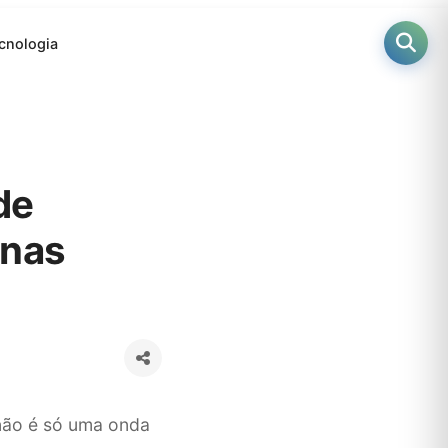
cnologia
de
 nas
não é só uma onda