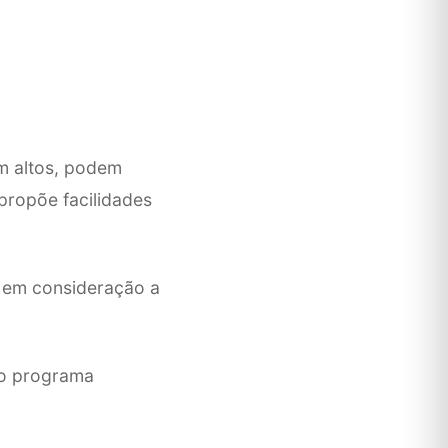
m altos, podem
propõe facilidades
o em consideração a
 o programa