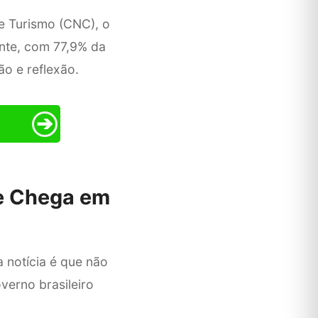
e Turismo (CNC), o
ente, com 77,9% da
o e reflexão.
➔
ue Chega em
 notícia é que não
verno brasileiro