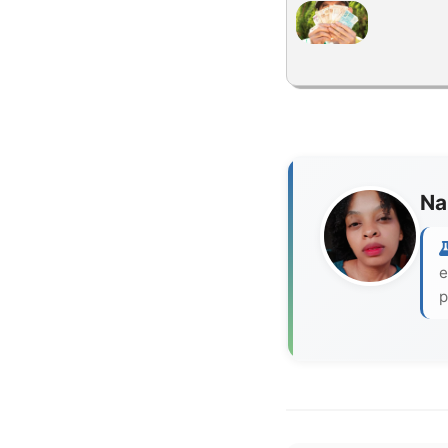
Na
e
p