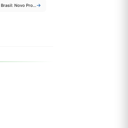
Desenrola Brasil: Novo Programa do Governo Federal para Ajudar a se Livrar das Dívidas