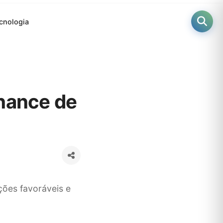
cnologia
chance de
ções favoráveis e