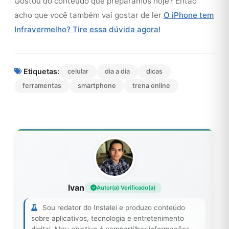
Gostou do conteúdo que preparamos hoje? Então
acho que você também vai gostar de ler
O iPhone tem
Infravermelho? Tire essa dúvida agora!
Etiquetas:
celular
dia a dia
dicas
ferramentas
smartphone
trena online
Ivan
Autor(a) Verificado(a)
Sou redator do Instalei e produzo conteúdo
sobre aplicativos, tecnologia e entretenimento
digital. Meu objetivo é compartilhar informações