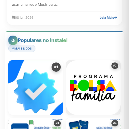
usar uma rede Mesh para...
08 jul, 2026
Leia Mais
Populares no Instalei
MAIS LIDOS
#2
#1
Um Guia Sobre o Aplicativo
RECOMENDADOR
#3
#4
do Bolsa Família
Aplicativos do