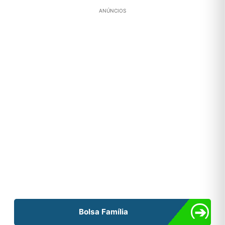
ANÚNCIOS
➔
Bolsa Família