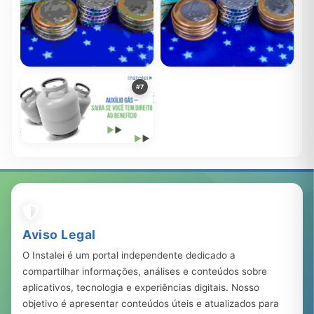
Descubra Como os
Descubra quais benefícios
#7
Programas do Governo
sociais o brasileiro pode
Podem Transformar a Sua
receber
678.167
20 mar, 2023
378.431
22 set, 2022
Vida!
Auxílio Gás – Saiba se você
tem direito ao benefício
283.122
23 ago, 2023
Aviso Legal
O Instalei é um portal independente dedicado a
compartilhar informações, análises e conteúdos sobre
aplicativos, tecnologia e experiências digitais. Nosso
objetivo é apresentar conteúdos úteis e atualizados para