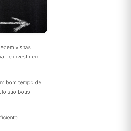
cebem visitas
a de investir em
m um bom tempo de
tulo são boas
iciente.