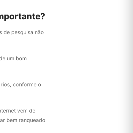
importante?
s de pesquisa não
o de um bom
ários, conforme o
nternet vem de
star bem ranqueado