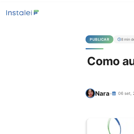
PUBLICAR
8 min de
Como aum
Nara
•
06 set,