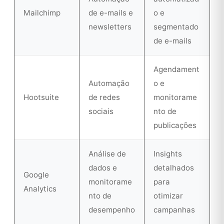
Mailchimp
de e-mails e
o e
newsletters
segmentado
de e-mails
Agendament
Automação
o e
Hootsuite
de redes
monitorame
sociais
nto de
publicações
Análise de
Insights
dados e
detalhados
Google
monitorame
para
Analytics
nto de
otimizar
desempenho
campanhas