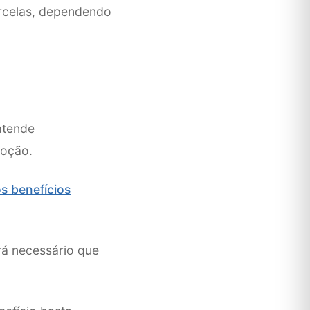
parcelas, dependendo
tende
doção.
s benefícios
rá necessário que