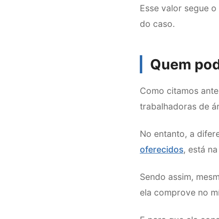
Esse valor segue o 
do caso.
Quem pode
Como citamos anter
trabalhadoras de á
No entanto, a difer
oferecidos
, está n
Sendo assim, mesmo
ela comprove no mí