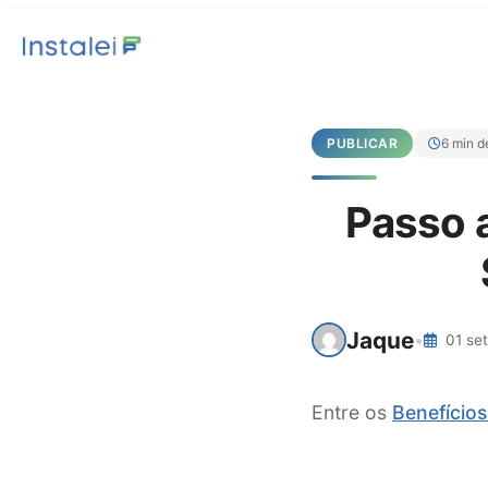
PUBLICAR
6 min de
Passo a
Jaque
•
01 set
Entre os
Benefício