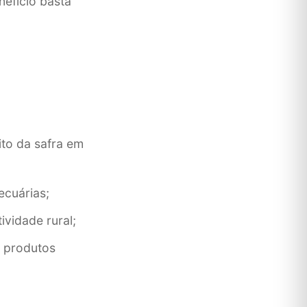
nefício basta
to da safra em
ecuárias;
ividade rural;
a produtos