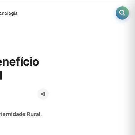
cnologia
enefício
l
aternidade Rural
.